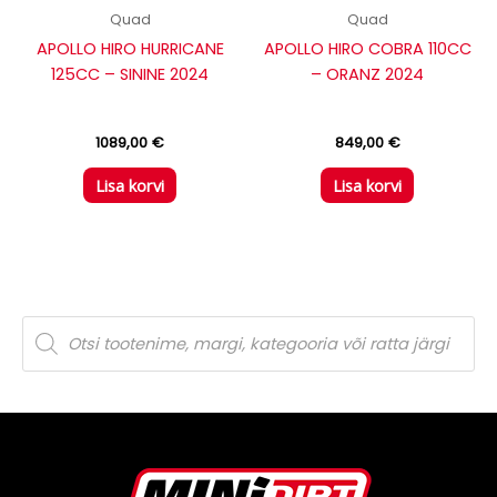
Quad
Quad
APOLLO HIRO HURRICANE
APOLLO HIRO COBRA 110CC
125CC – SININE 2024
– ORANZ 2024
1089,00
€
849,00
€
Lisa korvi
Lisa korvi
P
r
o
d
u
c
t
s
s
e
a
r