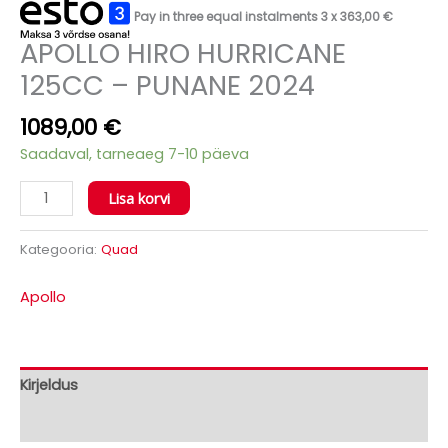
Pay in three equal instalments 3 x
363,00
€
APOLLO HIRO HURRICANE
125CC – PUNANE 2024
1089,00
€
Saadaval, tarneaeg 7-10 päeva
Lisa korvi
Kategooria:
Quad
Apollo
Kirjeldus
Bränd