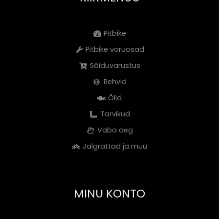
Pitbike
Pitbike varuosad
Sõiduvarustus
Rehvid
Õlid
Tarvikud
Vaba aeg
Jalgrattad ja muu
MINU KONTO