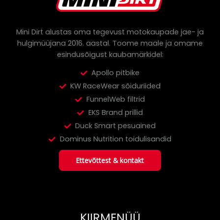
c
h
Mini Dirt alustas oma tegevust motokaupade jae- ja
hulgimüüjana 2016. aastal.
Toome maale ja omame
esindusõigust kaubamärkidel:
Apollo pitbike
KW RaceWear sõiduriided
FunnelWeb filtrid
EKS Brand prillid
Duck Smart pesuained
Dominus Nutrition toidulisandid
Ettevõttest & kontakt
KIIRMENÜÜ