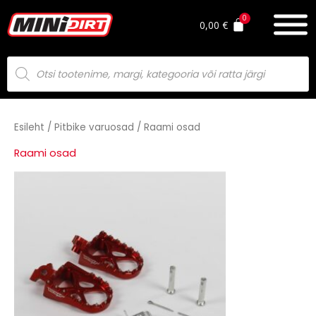
Skip
to
0,00
€
content
Products
search
Esileht
/
Pitbike varuosad
/ Raami osad
Raami osad