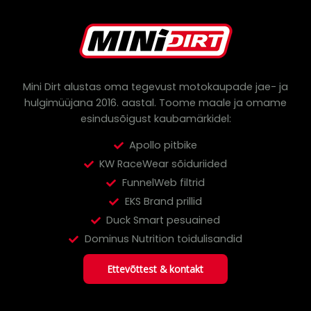
s
s
e
a
r
c
h
Mini Dirt alustas oma tegevust motokaupade jae- ja
hulgimüüjana 2016. aastal.
Toome maale ja omame
esindusõigust kaubamärkidel:
Apollo pitbike
KW RaceWear sõiduriided
FunnelWeb filtrid
EKS Brand prillid
Duck Smart pesuained
Dominus Nutrition toidulisandid
Ettevõttest & kontakt