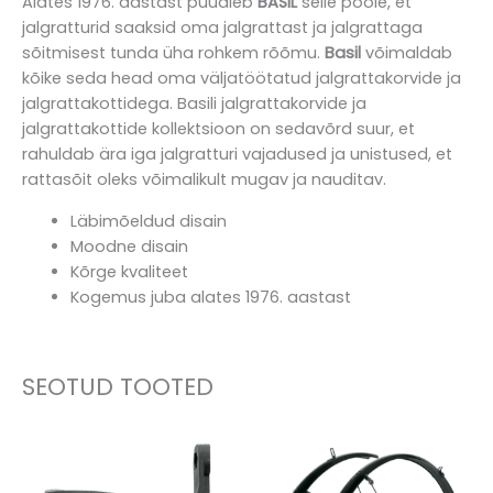
Alates 1976. aastast püüdleb
BASIL
selle poole, et
jalgratturid saaksid oma jalgrattast ja jalgrattaga
sõitmisest tunda üha rohkem rõõmu.
Basil
võimaldab
kõike seda head oma väljatöötatud jalgrattakorvide ja
jalgrattakottidega. Basili jalgrattakorvide ja
jalgrattakottide kollektsioon on sedavõrd suur, et
rahuldab ära iga jalgratturi vajadused ja unistused, et
rattasõit oleks võimalikult mugav ja nauditav.
Läbimõeldud disain
Moodne disain
Kõrge kvaliteet
Kogemus juba alates 1976. aastast
SEOTUD TOOTED