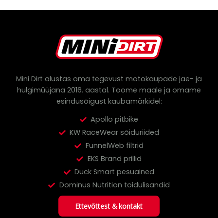
c
t
s
s
e
a
r
c
h
Mini Dirt alustas oma tegevust motokaupade jae- ja
hulgimüüjana 2016. aastal.
Toome maale ja omame
esindusõigust kaubamärkidel:
Apollo pitbike
KW RaceWear sõiduriided
FunnelWeb filtrid
EKS Brand prillid
Duck Smart pesuained
Dominus Nutrition toidulisandid
Ettevõttest & kontakt