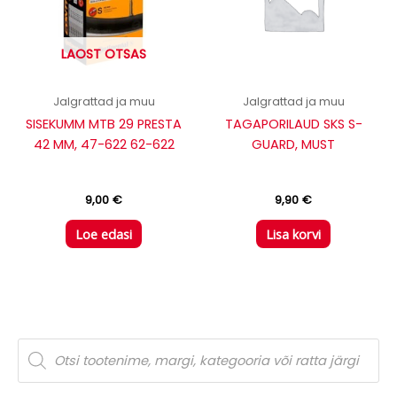
LAOST OTSAS
Jalgrattad ja muu
Jalgrattad ja muu
SISEKUMM MTB 29 PRESTA
TAGAPORILAUD SKS S-
42 MM, 47-622 62-622
GUARD, MUST
9,00
€
9,90
€
Loe edasi
Lisa korvi
P
r
o
d
u