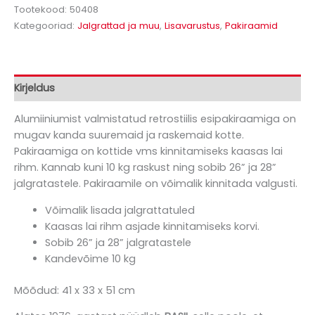
Tootekood:
50408
Kategooriad:
Jalgrattad ja muu
,
Lisavarustus
,
Pakiraamid
Kirjeldus
Alumiiniumist valmistatud retrostiilis esipakiraamiga on
mugav kanda suuremaid ja raskemaid kotte.
Pakiraamiga on kottide vms kinnitamiseks kaasas lai
rihm. Kannab kuni 10 kg raskust ning sobib 26” ja 28”
jalgratastele. Pakiraamile on võimalik kinnitada valgusti.
Võimalik lisada jalgrattatuled
Kaasas lai rihm asjade kinnitamiseks korvi.
Sobib 26” ja 28” jalgratastele
Kandevõime 10 kg
Mõõdud: 41 x 33 x 51 cm