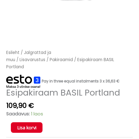
Esileht
/
Jalgrattad ja
muu
/
Lisavarustus
/
Pakiraamid
/ Esipakiraam BASIL
Portland
Pay in three equal instalments 3 x
36,63
€
Esipakiraam BASIL Portland
109,90
€
Saadavus:
1 laos
Lisa korvi