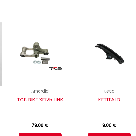
Amordid
Ketid
TCB BIKE XF125 LINK
KETITALD
79,00
€
9,00
€