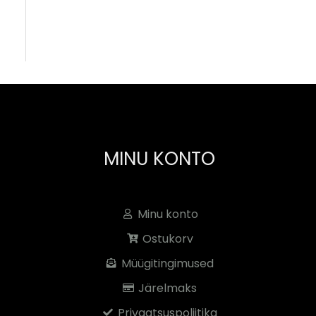
MINU KONTO
Minu konto
Ostukorv
Müügitingimused
Järelmaks
Privaatsuspoliitika