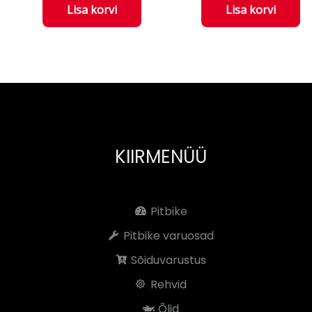
Lisa korvi
Lisa korvi
KIIRMENÜÜ
Pitbike
Pitbike varuosad
Sõiduvarustus
Rehvid
Õlid