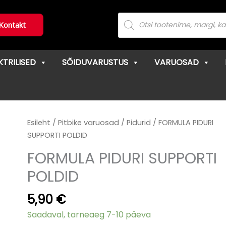
Products
search
Kontakt
KTRILISED
SÕIDUVARUSTUS
VARUOSAD
FORMULA
Esileht
/
Pitbike varuosad
/
Pidurid
/ FORMULA PIDURI
PIDURI
SUPPORTI POLDID
SUPPORTI
FORMULA PIDURI SUPPORTI
POLDID
POLDID
kogus
5,90
€
Saadaval, tarneaeg 7-10 päeva