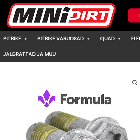
Skip
to
content
PITBIKE
PITBIKE VARUOSAD
QUAD
ELE
JALGRATTAD JA MUU