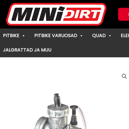
Skip
to
content
PITBIKE
PITBIKE VARUOSAD
QUAD
ELE
JALGRATTAD JA MUU