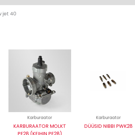
w jet 40
Karburaator
Karburaator
KARBURAATOR MOLKT
DÜÜSID NIBBI PWK28
PE28 (KEIHIN PE28)