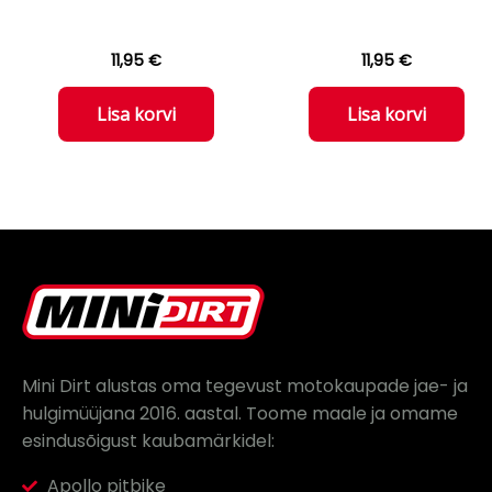
11,95
€
11,95
€
Lisa korvi
Lisa korvi
Mini Dirt alustas oma tegevust motokaupade jae- ja
hulgimüüjana 2016. aastal.
Toome maale ja omame
esindusõigust kaubamärkidel:
Apollo pitbike