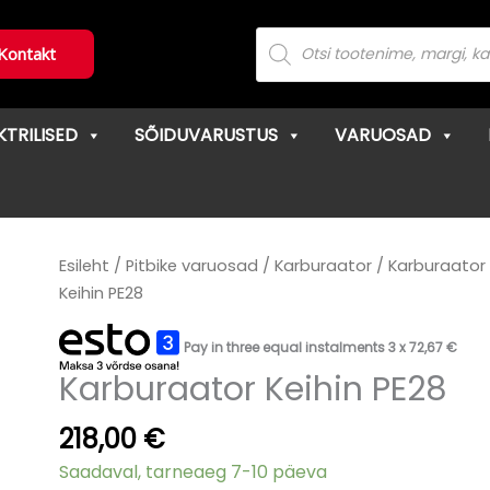
Products
search
Kontakt
KTRILISED
SÕIDUVARUSTUS
VARUOSAD
Karburaator
Esileht
/
Pitbike varuosad
/
Karburaator
/ Karburaator
Keihin
Keihin PE28
PE28
kogus
Pay in three equal instalments 3 x
72,67
€
Karburaator Keihin PE28
218,00
€
Saadaval, tarneaeg 7-10 päeva