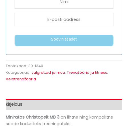
Soovin teadet
Tootekood:
30-1340
Kategooriad:
Jalgrattad ja muu
,
Trenažöörid ja fitness
,
Velotrenažöörid
Kirjeldus
Miniratas Christopeit MB 3
on lihtne ning kompaktne
seade kodusteks treeninguteks.