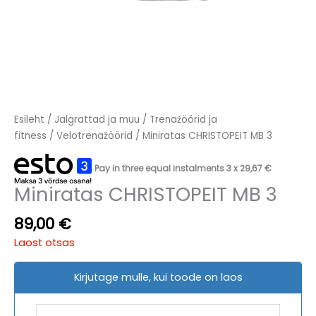
Esileht
/
Jalgrattad ja muu
/
Trenažöörid ja
fitness
/
Velotrenažöörid
/ Miniratas CHRISTOPEIT MB 3
Pay in three equal instalments 3 x
29,67
€
Miniratas CHRISTOPEIT MB 3
89,00
€
Laost otsas
Kirjutage mulle, kui toode on laos