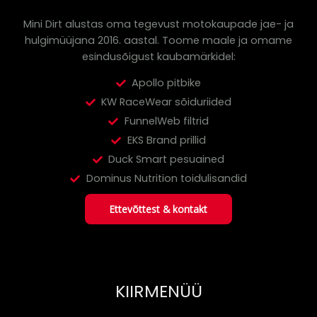
Mini Dirt alustas oma tegevust motokaupade jae- ja
hulgimüüjana 2016. aastal.
Toome maale ja omame
esindusõigust kaubamärkidel:
Apollo pitbike
KW RaceWear sõiduriided
FunnelWeb filtrid
EKS Brand prillid
Duck Smart pesuained
Dominus Nutrition toidulisandid
Ettevõttest & kontakt
KIIRMENÜÜ