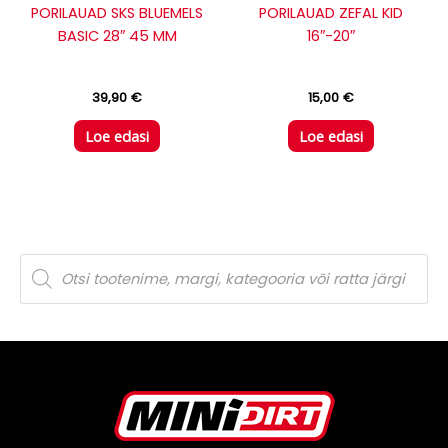
PORILAUAD SKS BLUEMELS
PORILAUAD ZEFAL KID
BASIC 28″ 45 MM
16″-20″
39,90
€
15,00
€
Loe edasi
Loe edasi
P
r
o
d
u
c
t
s
s
e
a
r
c
h