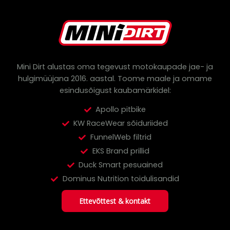
s
s
e
a
r
c
h
Mini Dirt alustas oma tegevust motokaupade jae- ja
hulgimüüjana 2016. aastal.
Toome maale ja omame
esindusõigust kaubamärkidel:
Apollo pitbike
KW RaceWear sõiduriided
FunnelWeb filtrid
EKS Brand prillid
Duck Smart pesuained
Dominus Nutrition toidulisandid
Ettevõttest & kontakt