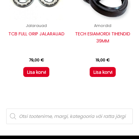
Jalarauad
Amordid
TCB FULL GRIP JALARAUAD
TECH ESIAMORDI TIHENDID
39MM
79,00
€
19,00
€
Lisa korvi
Lisa korvi
P
r
o
d
u
c
t