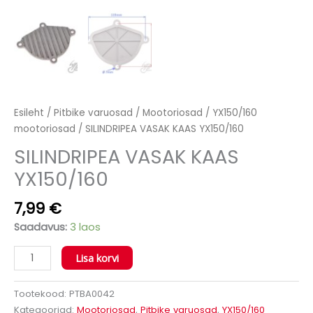
Esileht
/
Pitbike varuosad
/
Mootoriosad
/
YX150/160
mootoriosad
/ SILINDRIPEA VASAK KAAS YX150/160
SILINDRIPEA VASAK KAAS
YX150/160
7,99
€
Saadavus:
3 laos
Lisa korvi
Tootekood:
PTBA0042
Kategooriad:
Mootoriosad
,
Pitbike varuosad
,
YX150/160