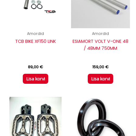
Amordid
Amordid
TCB BIKE XF150 LINK
ESIAMORT VOLT V-ONE 48
/ 48MM 750MM
89,00
€
159,00
€
Lisa korvi
Lisa korvi